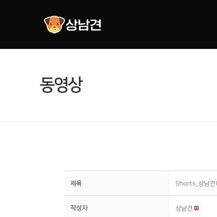
동영상
제목
Shorts_상남
작성자
상남견