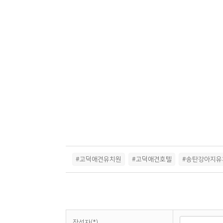
#고덕애견유치원
#고덕애견호텔
#송탄강아지유
작성자(*)