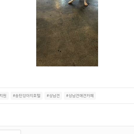
치원
#송탄강아지호텔
#상남견
#상남견애견카페