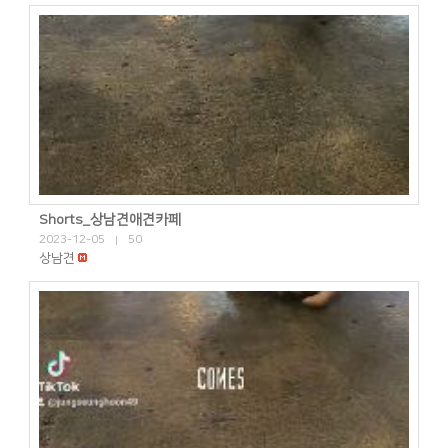
Shorts_상남견애견카페
2023-12-05
50
|
상남견